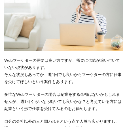
ある
の
か？
3
副業
がで
きる
条件
3.1
副業
Webマーケターの需要は高い方ですが、需要に供給が追い付いて
の注
いない現状があります。
意点
そんな状況もあってか、週1回でも良いからマーケターの方に仕事
4
を受けてほしいという案件もあります。
副業
と転
職
多忙なWebマーケターの場合は副業をする余裕はないかもしれま
せんが、週1回くらいなら動いても良いかな？と考えている方には
副業という形で仕事を受けてみるのをお勧めします。
自分の会社以外の人と関われるという点で人脈も広がりますし、