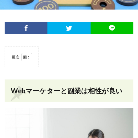
目次
1
Web
マー
ケタ
ーと
Webマーケターと副業は相性が良い
副業
は相
性が
良い
2
どん
な案
件が