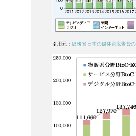
1.3
なぜ
人材
不足
が続
いて
引用元：
総務省 日本の媒体別広告費
いる
のか
2
将来
の
Web
マー
ケテ
ィン
グ業
界
AIは
脅威
にな