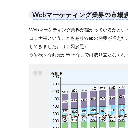
つい
て
Webマーケティング業界の市場
1.1
Web
Webマーケティング業界が儲かっているかとい
マー
コロナ禍ということもありWebの需要が増えた
ケテ
ィン
してきました。（下図参照）
グ業
今や様々な商売がWebなしでは成り立たなくな
界の
市場
規模
1.2
Web
マー
ケテ
ィン
グ業
界は
人材
不足