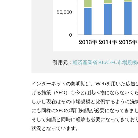
るか
2.1
すべ
てAI
では
Web
マー
ケテ
引用元：
経済産業省 BtoC-EC市場規
ィン
グは
動か
ない
インターネットの黎明期は、Webを用いた広告
げる施策（SEO）も今とは比べ物にならないく
2.2
AIに
しかし現在はその市場規模と比例するように洗練
でき
にも同様にSEOの専門知識が必要になってきま
るこ
そして知識と同時に経験も必要になってきており
とは
AIに
状況となっています。
任