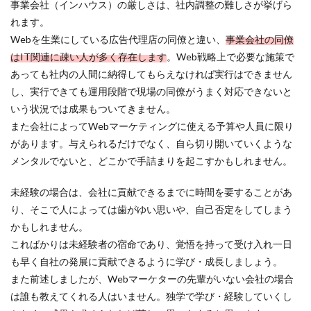
事業会社（インハウス）の厳しさは、社内調整の難しさが挙げら
れます。
Webを生業にしている広告代理店の同僚と違い、
事業会社の同僚
はIT関連に疎い人が多く存在します
。Web戦略上で必要な施策で
あっても社内の人間に納得してもらえなければ実行はできません
し、実行できても運用段階で現場の同僚がうまく対応できないと
いう状況では成果もついてきません。
また会社によってWebマーケティングに使える予算や人員に限り
があります。与えられるだけでなく、自ら切り開いていくような
メンタルでないと、どこかで手詰まりを起こすかもしれません。
未経験の場合は、会社に貢献できるまでに時間を要することがあ
り、そこで人によっては歯がゆい思いや、自己否定をしてしまう
かもしれません。
こればかりは未経験者の宿命であり、覚悟を持って受け入れ一日
も早く自社の発展に貢献できるように学び・成長しましょう。
また前述しましたが、Webマーケターの先輩がいない会社の場合
は誰も教えてくれる人はいません。独学で学び・経験していくし