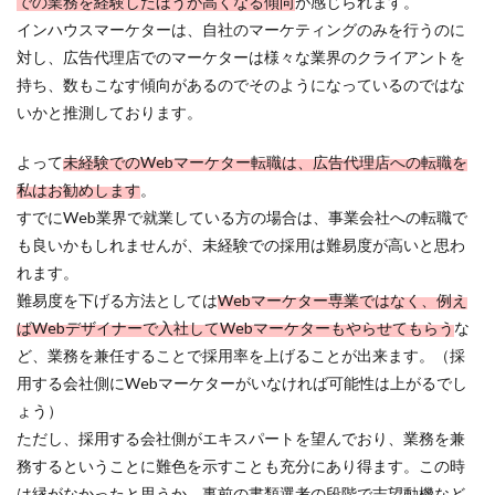
での業務を経験したほうが高くなる傾向
が感じられます。
インハウスマーケターは、自社のマーケティングのみを行うのに
対し、広告代理店でのマーケターは様々な業界のクライアントを
持ち、数もこなす傾向があるのでそのようになっているのではな
いかと推測しております。
よって
未経験でのWebマーケター転職は、広告代理店への転職を
私はお勧めします
。
すでにWeb業界で就業している方の場合は、事業会社への転職で
も良いかもしれませんが、未経験での採用は難易度が高いと思わ
れます。
難易度を下げる方法としては
Webマーケター専業ではなく、例え
ばWebデザイナーで入社してWebマーケターもやらせてもらう
な
ど、業務を兼任することで採用率を上げることが出来ます。（採
用する会社側にWebマーケターがいなければ可能性は上がるでし
ょう）
ただし、採用する会社側がエキスパートを望んでおり、業務を兼
務するということに難色を示すことも充分にあり得ます。この時
は縁がなかったと思うか、事前の書類選考の段階で志望動機など