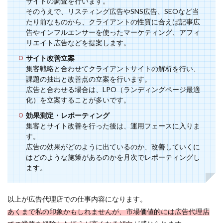
サイトの調査を行います。
ない
そのうえで、リスティング広告やSNS広告、SEOなど当
人
たり前なものから、クライアントの性質に合えば記事広
4
告やインフルエンサーを使ったマーケティング、アフィ
Web
リエイト広告などを提案します。
マー
サイト改善立案
ケタ
ーに
集客戦略と合わせてクライアントサイトの解析を行い、
転
課題の抽出と改善点の立案を行います。
職、
広告と合わせる場合は、LPO（ランディングページ最適
キャ
化）を立案することが多いです。
リア
アッ
効果測定・レポーティング
プを
集客とサイト改善を行った後は、運用フェースに入りま
目指
す。
すな
広告の効果がどのように出ているのか、改善していくに
ら
はどのような施策があるのかを月次でレポーティングし
ます。
以上が広告代理店での仕事内容になります。
あくまで私の印象かもしれませんが、市場価値的には広告代理店