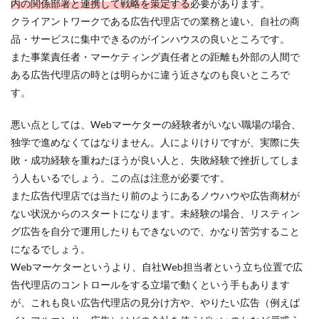
内の関係部署と連携して戦略を策定する
必要があります。
クライアントワークである広告代理店での業務と違い、自社の商
品・サービスに集中できるのがインハウスの良いところです。
また事業責任者・マーケティング責任者との距離も外部の人間で
ある広告代理店の時とは明らかに違う近さなのも良いところで
す。
悪い点としては、Webマーケターの経験者がいない職場の場合、
独学で進めなくてはなりません。人によりけりですが、実際に失
敗・成功経験を重ねたほうが良い人と、失敗経験で挫折してしま
う人もいるでしょう。この点は注意が必要です。
また広告代理店では当たり前のようにあるノウハウや広告商材が
ない状況からのスタートになります。未経験の場合、リスティン
グ広告を自分で運用したりもできないので、かなり苦労すること
になるでしょう。
Webマーケターというより、自社Web担当者という立ち位置で広
告代理店のコントロールをする立場で動くという手もあります
が、これも良い広告代理店の見分け方や、やりたい広告（例えば