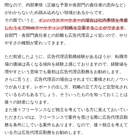
間なので、内部事情（正確な予算や各部門の責任者の意向など）
がわからないため踏み込めない領域があるからです。
その面でいうと、
インハウスマーケターの場合は社内事情を考慮
したうえでWebマーケティング戦略を立案することができます
。
自部門・各部門責任者との距離も広告代理店より近いので、やり
やすさの種類が変わってきます。
ただ前述したように、広告代理店勤務経験があるほうが、転職市
場の価値は高くなる傾向を経験上感じておりますので、経験値を
増やすという意味でも最初は広告代理店勤務をお勧めします。
さらに言うと、広告代理店の場合はそれまでに蓄積されたノウハ
ウがあります。レポートの出し方、戦略の立て方など定型化され
ているものもあるでしょう。そういったものを知っておくことは
後々の財産になります。
また後々フリーランスなど独立を考えている方に覚えておいてい
ただきたいのは、フリーランスで案件を受ける際に広告代理店勤
務を条件にしている案件もあります。なので、後々独立を考えて
いる方は広告代理店勤務をお勧めします。