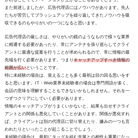
また前述しましたが、広告代理店にはノウハウがあります。先人
たちが苦労してブラッシュアップを繰り返してきたノウハウを吸
収できるのもやりがいの一つになると思います。
広告代理店の厳しさは、やりがいの鏡のようなもので様々な業界
に精通する必要があったり、常にアンテナを張り巡らしてクライ
アントに最適な提案を行うことが求められるので、常に情報の最
先端を行く必要があります。つまり
キャッチアップすべき情報の
範囲が広い
ということです。
特に未経験の場合は、覚えることも多く最初は目の回る思いをす
ると思います。IT・Web業界未経験者の場合は専門用語が多く、
会話の意味を理解することもできないかもしれません。それを一
つずつクリアにしていく必要があります。
情報のキャッチアップがうまくいかないと、結果も出せすクライ
アントとの関係も悪化していくことがあります。関係が悪化すれ
ば、クライアントは別の代理店に切り替えたり、嫌みの一つも言
われたりといったことが起こることでしょう。
未経験の場合は、最初にタッグを組む先輩との相性も重要になっ