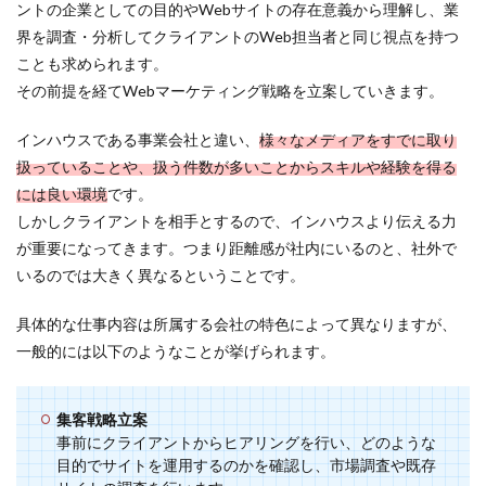
ントの企業としての目的やWebサイトの存在意義から理解し、業
事業
界を調査・分析してクライアントのWeb担当者と同じ視点を持つ
会社
（イ
ことも求められます。
ンハ
その前提を経てWebマーケティング戦略を立案していきます。
ウ
ス）
インハウスである事業会社と違い、
様々なメディアをすでに取り
3
扱っていることや、扱う件数が多いことからスキルや経験を得る
向い
てい
には良い環境
です。
る
しかしクライアントを相手とするので、インハウスより伝える力
人、
が重要になってきます。つまり距離感が社内にいるのと、社外で
向い
てい
いるのでは大きく異なるということです。
ない
人
具体的な仕事内容は所属する会社の特色によって異なりますが、
3.1
一般的には以下のようなことが挙げられます。
向い
てい
る人
集客戦略立案
3.2
事前にクライアントからヒアリングを行い、どのような
向い
目的でサイトを運用するのかを確認し、市場調査や既存
てい