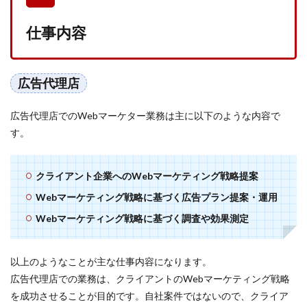
1.1
広告
仕事内容
代理
店
1.2
広告代理店
事業
会社
（イ
広告代理店でのWebマーケター業務は主に以下のような内容で
ンハ
す。
ウ
ス）
2
クライアント企業へのWebマーケティング戦略提案
やり
Webマーケティング戦略に基づく広告プラン提案・運用
がい
と厳
Webマーケティング戦略に基づく調査や効果測定
しさ
2.1
広告
以上のようなことが主な仕事内容になります。
代理
広告代理店での業務は、クライアントのWebマーケティング戦略
店
を成功させることが目的です。自社案件ではないので、クライア
2.2